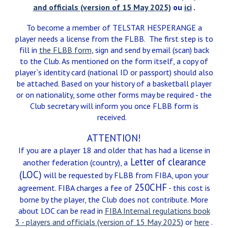
and officials (version of 15 May 2025)
ou
ici
.
To become a member of TELSTAR HESPERANGE a
player needs a license from the FLBB. The first step is to
f
ill in
the FLBB form
, sign and send by email (scan) back
to
the Club
. As mentioned on the form itself,
a copy of
player`s identity card (national ID or passport) should also
be attached. Based on your history
of
a basketball player
o
r on nationality, some other forms may be required - the
Club secretary will inform you once FLBB form is
received.
ATTENTION!
If you are a player 18 and older that has had a license in
Letter of clearance
another federation (country), a
(LOC)
will be requested by FLBB from FIBA, upon your
250CHF
agreement. FIBA charges a fee of
- this cost is
borne by the player, the Club does not contribute. More
about LOC can be read in
FIBA Internal regulations book
3 - players and officials (version of 15 May 2025
)
or
here
.