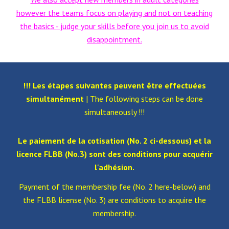
however the teams focus on playing and not on teaching
the basics - judge your skills before you join us to avoid
disappointment.
!!! Les étapes suivantes peuvent être effectuées
simultanément
| The following steps can be done
simultaneously !!!
L
e paiement de la cotisation (No. 2 ci-dessou
s) et la
licence FLBB (No.3) sont des conditions pour acquérir
l'adhésion.
Payment of the membership fee (No. 2 here-below) and
the FLBB license (No. 3) are conditions to acquire the
membership.