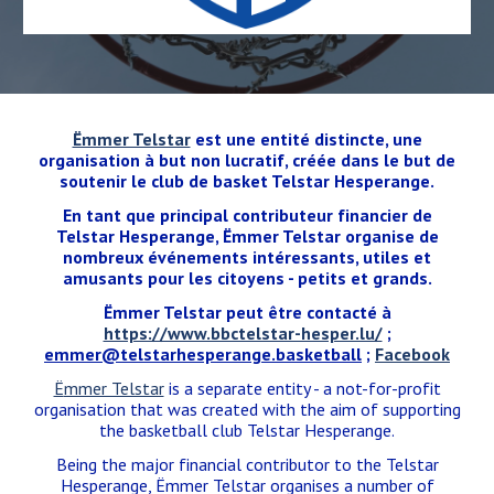
Ëmmer Telstar
est une entité distincte, une
organisation à but non lucratif, créée dans le but de
soutenir le club de basket Telstar Hesperange.
En tant que principal contributeur financier de
Telstar Hesperange,
Ë
mmer Telstar organise de
nombreux événements intéressants, utiles et
amusants pour les citoyens - petits et grands.
Ë
mmer Telstar peut être
contacté à
https://www.bbctelstar-hesper.lu/
;
emmer@telstarhesperange.basketball
;
Facebook
Ë
mmer Telstar
is a separate entity - a not-for-profit
organisation that was created with the aim of supporting
the basketball club Telstar Hesperange.
Being the major financial contributor to the Telstar
Hesperange,
Ë
mmer Telstar organises a number of