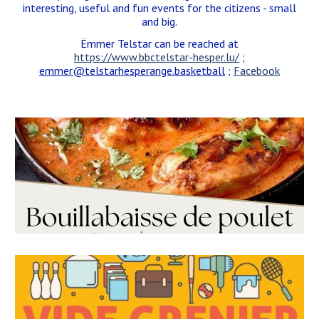
interesting, useful and fun events for the citizens - small
and big.
Ë
mmer Telstar can be
reached
at
https://www.bbctelstar-hesper.lu/
;
emmer@telstarhesperange.basketball
;
Facebook